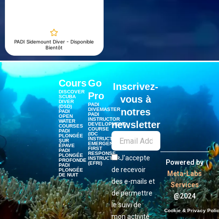
u
t
o
f
5
PADI Sidemount Diver - Disponible
Bientôt
Cours
Go
Inscrivez-
DISCOVER
Pro
SCUBA
vous à
DIVER
PADI
(DSD)
DIVEMASTER
notres
PADI
PADI
OPEN
INSTRUCTOR
WATER
newsletter
DEVELOPMENT
COURSES
COURSE
PADI
(IDC
PLONGÉE
INSTRUCTOR)
SUR
EMERGENCY
ÉPAVE
FIRST
PADI
RESPONSE
PLONGÉE
J'accepte
INSTRUCTOR
PROFONDE
Powered by
(EFRI)
PADI
de recevoir
PLONGÉE
Meta-Labs
DE NUIT
des e-mails et
Services
de permettre
@2024
le suivi de
Cookie & Privacy Poli
mon activité