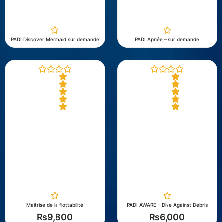
u
u
t
t
o
o
f
f
5
5
PADI Discover Mermaid sur demande
PADI Apnée – sur demande
R
R
a
a
t
t
e
e
d
d
0
0
o
o
u
u
t
t
o
o
f
f
5
5
Maîtrise de la flottabilité
PADI AWARE – Dive Against Debris
₨
9,800
₨
6,000