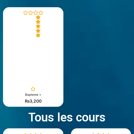
R
a
t
e
d
0
o
u
t
o
f
5
Bapteme +
₨
3,200
Tous les cours