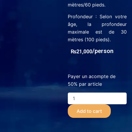
mètres/60 pieds.
Profondeur : Selon votre
âge, la profondeur
maximale est de 30
mètres (100 pieds).
/person
₨
21,000
PADI
Payer un acompte de
ADVANCED
COURSE
50%
par article
quantity
Add to cart