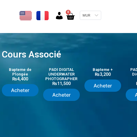
0
Cart
MUR
Cours Associé
Bapteme de
PADI DIGITAL
Bapteme +
PA
Plongée
UNDERWATER
₨
3,200
Di
₨
4,400
PHOTOGRAPHER
₨
11,500
Acheter
Acheter
Acheter