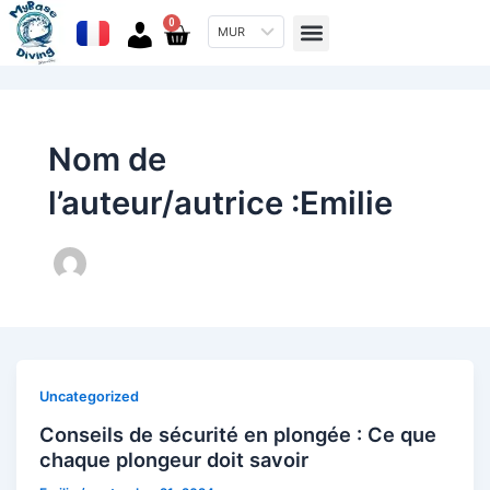
Aller
Menu
0
Cart
MUR
au
Propos de nous
contenu
Nom de
l’auteur/autrice :Emilie
Uncategorized
Conseils de sécurité en plongée : Ce que
chaque plongeur doit savoir