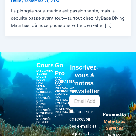
Emilie
/
septembre 21, 2024
La plongée sous-marine est passionnante, mais la
sécurité passe avant tout—surtout chez MyBase Diving
Mauritius, où nous priorisons votre bien-être. […]
Cours
Go
Inscrivez-
DISCOVER
Pro
SCUBA
vous à
DIVER
PADI
(DSD)
DIVEMASTER
notres
PADI
PADI
OPEN
INSTRUCTOR
WATER
newsletter
DEVELOPMENT
COURSES
COURSE
PADI
(IDC
PLONGÉE
INSTRUCTOR)
SUR
EMERGENCY
ÉPAVE
FIRST
PADI
RESPONSE
PLONGÉE
J'accepte
INSTRUCTOR
PROFONDE
Powered by
(EFRI)
PADI
de recevoir
PLONGÉE
Meta-Labs
DE NUIT
des e-mails et
Services
de permettre
@2024